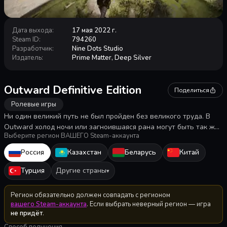
Дата выхода
:
17 мая 2022 г.
Steam ID
:
794260
Разработчик
:
Nine Dots Studio
Издатель
:
Prime Matter, Deep Silver
Outward Definitive Edition
Поделиться
Ролевые игры
Ни один великий путь не был пройден без великого труда. В
Outward холод ночи или загноившаяся рана могут быть так же
Выберите регион ВАШЕГО Steam-аккаунта
опасны, как скрывающиеся во тьме хищники. Исследуйте
огромный мир Аурайи в одиночку или в режиме совместной
Россия
Казахстан
Беларусь
Китай
игры. Definitive Edition включает в себя оба дополнения и общие
улучшения.
Турция
Другие страны
▾
Регион обязательно должен совпадать с регионом
вашего Steam-аккаунта
. Если выбрать неверный регион — игра
не придёт
.