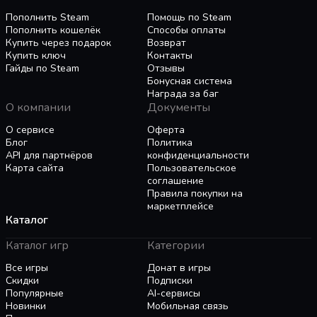
землям, открывайте новые города, выполняйте
Пополнить Steam
Помощь по Steam
разнообразные миссии и находите спрятанные
Пополнить кошелёк
Способы оплаты
подземелья, где обитают фантастические
Купить через подарок
Возврат
враги.
Купить ключ
Контакты
Гайды по Steam
Отзывы
Бонусная система
Награда за баг
О компании
Документы
Примите вызов в одиночку или с товарищем
О сервисе
Оферта
Чтобы выжить в потрясающем но смертельно
Блог
Политика
опасном мире Аурайи, вам нужно проявить
API для партнёров
конфиденциальности
хитрость, интеллект и быстроту реакции.
Карта сайта
Пользовательское
Разрабатывайте различные стратегии, чтобы
соглашение
одержать победу над врагами и не забывайте о
Правила покупки на
маркетплейсе
насущных потребностях. Вы можете
Каталог
отправиться в путешествие вместе с другом в
локальном или сетевом режиме игры.
Каталог игр
Категории
Все игры
Донат в игры
Скидки
Подписки
Популярные
AI-сервисы
Механика строительства города:
Новинки
Мобильная связь