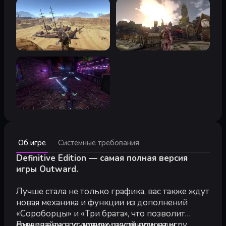
Минимальные:
Об игре
Системные требования
Минимальные:
ОС *:
Definitive Edition — самая полная версия
Windows 7 (64 Bit) / 8 (64 Bit) / 10 (64 Bit)
Процессор:
Intel Core i5-750 or equivalent
игры Outward.
Оперативная память:
6 GB ОЗУ
Видеокарта:
Nvidia GTX 660 or equivalent
Лучше стала не только графика, вас также ждут
Место на диске:
51 GB
новая механика и функции из дополнений
«Сороборцы» и «Три брата», что позволит
Рекомендуемые:
совершенно по-новому взглянуть на игру.
Выживайте в условиях дикой природы,