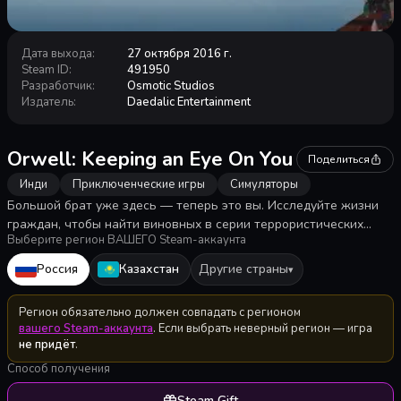
Дата выхода
:
27 октября 2016 г.
Steam ID
:
491950
Разработчик
:
Osmotic Studios
Издатель
:
Daedalic Entertainment
Orwell: Keeping an Eye On You
Поделиться
Инди
Приключенческие игры
Симуляторы
Большой брат уже здесь — теперь это вы. Исследуйте жизни
граждан, чтобы найти виновных в серии террористических
Выберите регион ВАШЕГО Steam-аккаунта
актов. Информация из интернета, личные сообщения и файлы
— у вас есть доступ ко всему. Но будьте осторожны, любая
Россия
Казахстан
Другие страны
▾
предоставленная информация будет иметь последствия.
Регион обязательно должен совпадать с регионом
вашего Steam-аккаунта
. Если выбрать неверный регион — игра
не придёт
.
Способ получения
Steam Gift