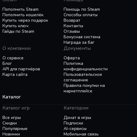
преступников, составив их психологические
спать спокойно, зная, что Orwell присматривает
Пополнить Steam
Помощь по Steam
портреты.
за ними.
Пополнить кошелёк
Способы оплаты
КОНТЕНТ ДЛЯ ВЗРОСЛЫХ: Обратите
Купить через подарок
Возврат
Но действительно ли эти люди — террористы?
внимание, что игра Orwell содержит
Купить ключ
Контакты
Гайды по Steam
Отзывы
Что подтверждают о них данные, которые вы
ненормативную лексику и контент для
Бонусная система
раскрываете системе Orwell? Что если вы
взрослых и не подходит для
Награда за баг
узнаете о них то, чего не знают даже их
несовершеннолетних пользователей.
О компании
Документы
близкие? Какова реальная цена безопасности, к
О сервисе
Оферта
которой стремится Нация?
Блог
Политика
API для партнёров
конфиденциальности
Карта сайта
Пользовательское
соглашение
Правила покупки на
маркетплейсе
Каталог
Каталог игр
Категории
Все игры
Донат в игры
Скидки
Подписки
Популярные
AI-сервисы
Новинки
Мобильная связь