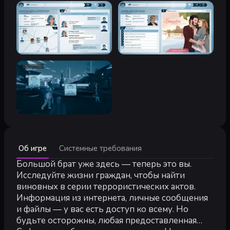
Минимальные:
Об игре
Системные требования
Минимальные:
64-разрядные процессор и операционная система
Большой брат уже здесь — теперь это вы.
ОС *:
Windows XP SP2+
Исследуйте жизни граждан, чтобы найти
Процессор:
2.0 GHz
виновных в серии террористических актов.
Оперативная память:
4 GB ОЗУ
Информация из интернета, личные сообщения
Видеокарта:
GPU: DirectX 9 compatible
и файлы — у вас есть доступ ко всему. Но
DirectX:
версии 9.0
будьте осторожны, любая предоставленная
Место на диске:
3 GB