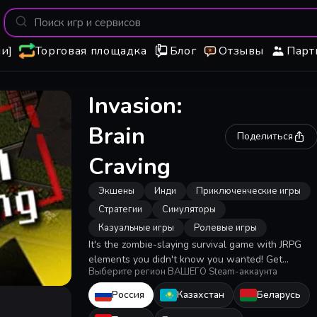
и]
Торговая площадка
Блог
Отзывы
Парт
Invasion:
Brain
Поделиться
Craving
Экшены
Инди
Приключенческие игры
Стратегии
Симуляторы
Казуальные игры
Ролевые игры
It's the zombie-slaying survival game with JRPG
elements you didn't know you wanted! Get
Выберите регион ВАШЕГО Steam-аккаунта
swarmed by zombies in active-time battles, search
for other survivors, eat and most importantly:
Россия
Казахстан
Беларусь
SURVIVE!