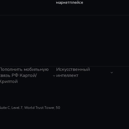
маркетплейсе
Пополнить мобильную
Искусственный
связь РФ Картой/
интеллект
Криптой
ЧатГПТ
Grok
Tele2 (Казахстан)
Claude
Мегафон
Gemini
Activ (Казахстан)
Perplexity
Beeline (Казахстан)
te C, Level 7, World Trust Tower, 50
Suno AI
МТС
ElevenLabs
Билайн
Gamma App
Тинькофф Мобайл
Cursor
Tele2