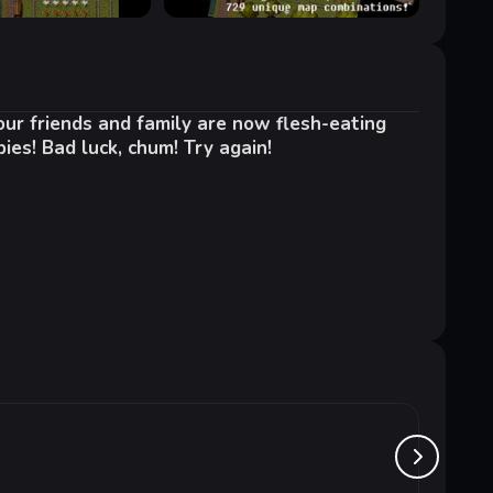
ur friends and family are now flesh-eating
ies! Bad luck, chum! Try again!
Data H