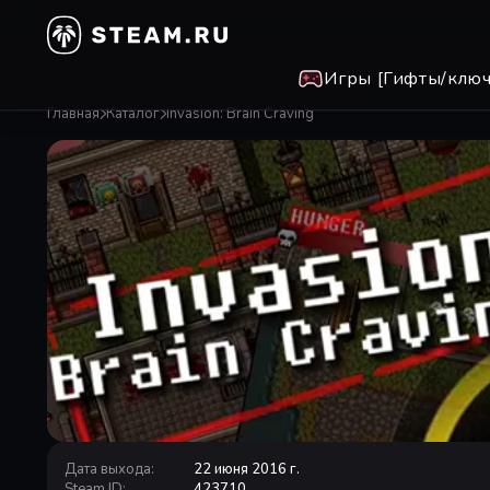
Игры [Гифты/ключ
Главная
Каталог
Invasion: Brain Craving
Дата выхода
:
22 июня 2016 г.
Steam ID
:
423710