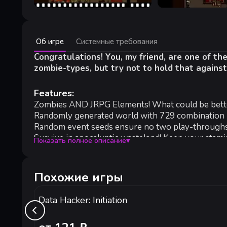
Минимальные:
Об игре
Системные требования
Минимальные:
ОС *:
Congratulations! You, my friend, are one of t
Windows XP or above
Процессор:
Intel Pentium 4 2.Ghz or above
zombie-types, but try not to hold that against
Видеокарта:
Minimum 640x480 Desktop Resolution
Место на диске:
300 MB
Features:
Звуковая карта:
Stereo Sound
Zombies AND JRPG Elements! What could be bet
Randomly generated world with 729 combination p
Random event seeds ensure no two play-throughs
Survive in apocalyptic wasteland! Keep your stam
Показать полное описание
▾
Traditional side-view battle system!
Plethora of recruitable characters!
Steam Achievements!
Похожие игры
Steam Trading Cards!
It's the zombie-slaying survival game with JRPG 
Data Hacker: Initiation