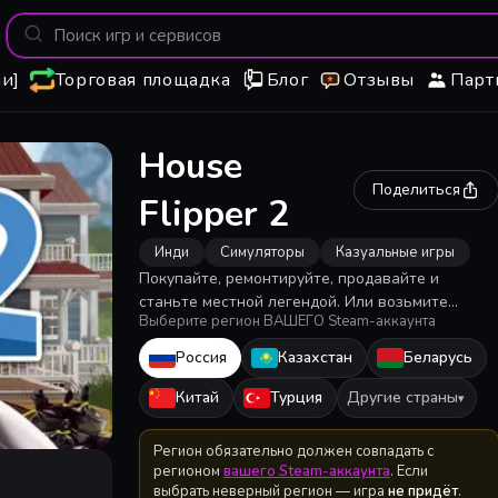
и]
Торговая площадка
Блог
Отзывы
Парт
House
Поделиться
Flipper 2
Инди
Симуляторы
Казуальные игры
Покупайте, ремонтируйте, продавайте и
станьте местной легендой. Или возьмите
Выберите регион ВАШЕГО Steam-аккаунта
инструменты и постройте все с нуля! Благодаря
онлайн-режиму совместной игры для 2-4
Россия
Казахстан
Беларусь
игроков вы сможете вместе играть как в
режиме Песочницы, так и в сюжетном режиме.
Китай
Турция
Другие страны
▾
Регион обязательно должен совпадать с
регионом
вашего Steam-аккаунта
. Если
выбрать неверный регион — игра
не придёт
.