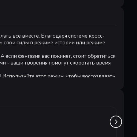
стема
ать все вместе. Благодаря системе кросс-
 10th gen
ть свои силы в режиме истории или режиме
DIA RTX 2070 8GB
А если фантазия вас покинет, стоит обратиться
ами - ваши творения помогут скоротать время
 Используйте этот режим, чтобы воссоздавать
е усилий, зато построить дом своей мечты!
nnacove.
узнать, какие истории хранят эти стены?
ся знаниями об окрестностях.
Goat S
роить здания? Выбирайте режим песочницы — в
м режиме вас ждут долгие и увлекательные
от 6
аус Флиппер»!