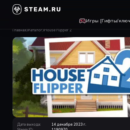
Игры [Гифты/ключ
Главная
Каталог
House Flipper 2
Дата выхода
:
14 декабря 2023 г.
Steam ID
:
1190970