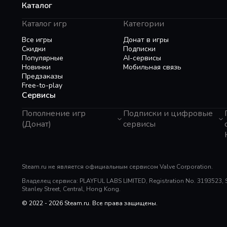
Каталог
Каталог игр
Категории
Все игры
Донат в игры
Скидки
Подписки
Популярные
AI-сервисы
Новинки
Мобильная связь
Предзаказы
Free-to-play
Сервисы
Пополнение игр
Подписки и цифровые
(Донат)
сервисы
GTA 6
Telegram Звезды
Пополнение Steam
Apple ID
Roblox
Binance Gift Card
Genshin Impact
Steam.ru не является официальным сервисом Valve Corporation.
Telegram Премиум
Super SUS
Rewarble
Владелец сервиса: PLAYFUL LABS LIMITED, Registration No. 3193523, Sui
PUBG Mobile
Razer Gold
Stanley Street, Central, Hong Kong.
Free Fire
PlayStation
Whiteout Survival
© 2022 - 2026 Steam.ru. Все права защищены.
Poppo Live
Mobile Legends
TNG Reload Pin
SUGO: Online Chat Party
Tik Tok