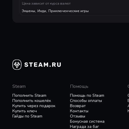
Цена зависит от курса валют
Или погибните в бою
Экшены
,
Инди
,
Приключенческие игры
У каждой истории есть свой конец, и в Half Sw
умирает насовсем.
Внимание! Half Sword — чрезвычайно жестокая и
разбивание черепов, отрубание конечносте
и доспехи выберите вы и другие участники схв
Steam
Помощь
Пополнить Steam
Помощь по Steam
Пополнить кошелёк
Способы оплаты
Купить через подарок
Возврат
Купить ключ
Контакты
Гайды по Steam
Отзывы
Бонусная система
Награда за баг