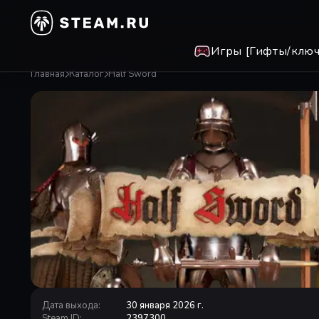
Игры [Гифты/ключ
Главная
Каталог
Half Sword
Дата выхода
:
30 января 2026 г.
Steam ID
:
2397300