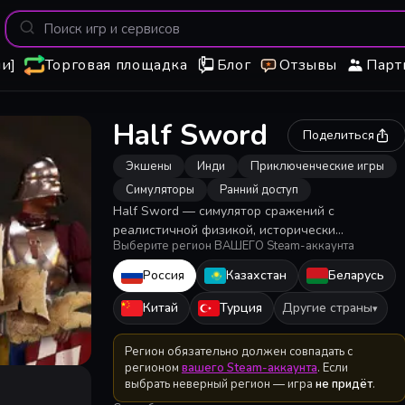
и]
Торговая площадка
Блог
Отзывы
Парт
Half Sword
Поделиться
Экшены
Инди
Приключенческие игры
Симуляторы
Ранний доступ
Half Sword — симулятор сражений с
реалистичной физикой, исторически
Выберите регион ВАШЕГО Steam-аккаунта
достоверными доспехами и оружием XV века.
Мы не боимся показать всю кровавую и
Россия
Казахстан
Беларусь
беспощадную жестокость средневековых
сражений.
Китай
Турция
Другие страны
▾
Регион обязательно должен совпадать с
регионом
вашего Steam-аккаунта
. Если
выбрать неверный регион — игра
не придёт
.