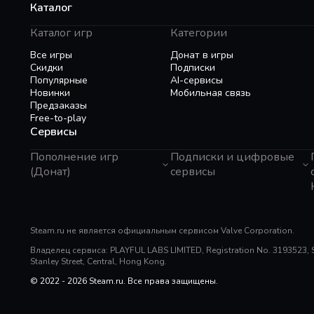
Каталог
Каталог игр
Категории
Все игры
Донат в игры
Скидки
Подписки
Популярные
AI-сервисы
Новинки
Мобильная связь
Предзаказы
Free-to-play
Сервисы
Пополнение игр
Подписки и цифровые
(Донат)
сервисы
GTA 6
Telegram Звезды
Пополнение Steam
Apple ID
Roblox
Binance Gift Card
Genshin Impact
Steam.ru не является официальным сервисом Valve Corporation.
Telegram Премиум
Super SUS
Rewarble
Владелец сервиса: PLAYFUL LABS LIMITED, Registration No. 3193523, Sui
PUBG Mobile
Razer Gold
Stanley Street, Central, Hong Kong.
Free Fire
PlayStation
Whiteout Survival
© 2022 - 2026 Steam.ru. Все права защищены.
Poppo Live
Mobile Legends
TNG Reload Pin
SUGO: Online Chat Party
Tik Tok