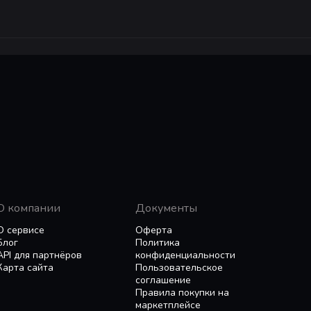
ord
в конце вы можете потерять голову. Буквально
. 
 кровавая игра. В смысле... у нас в штате буквально ес
й, выпадение внутренних органов и шокирующее кол
атки.
О компании
Документы
О сервисе
Оферта
Блог
Политика
API для партнёров
конфиденциальности
Карта сайта
Пользовательское
соглашение
Правила покупки на
маркетплейсе