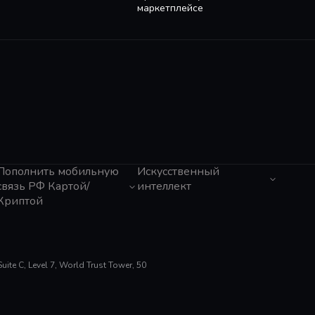
маркетплейсе
Пополнить мобильную
Искусственный
связь РФ Картой/
интеллект
Криптой
ЧатГПТ
Grok
Tele2 (Казахстан)
Claude
Activ (Казахстан)
Gemini
Beeline (Казахстан)
Perplexity
МТС
te C, Level 7, World Trust Tower, 50
Suno AI
Мегафон
ElevenLabs
Билайн
Gamma App
Тинькофф Мобайл
Cursor
Tele2