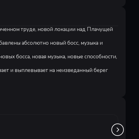
ченном труде, новой локации над Плачущей
бавлены абсолютно новый босс, музыка и
овых босса, новая музыка, новые способности,
вает и выплевывает на неизведанный берег
 выживание в царящем вокруг ужасе. Исследуйте
в них самих, чтобы превзойти все свои
аружите, что к врагам можно подобрать
е причину их безумия.
ами пустынь. Повстречайтесь с
Chef K
то в неземном 3D. Сражайтесь с врагами,
е и поглощайте, чтобы обрести еще большую