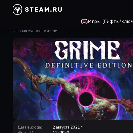
Игры [Гифты/ключ
Главная
Каталог
GRIME
Дата выхода
:
2 августа 2021 г.
Steam ID
:
1123050