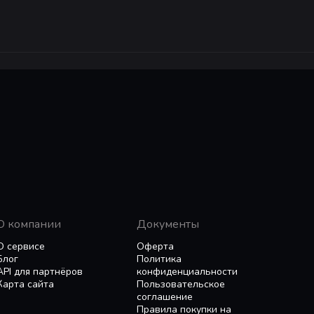
живых существ — от когтистых мечей до плетей-много
е и поглощайте сильных монстров, чтобы улучшить с
торые в разы крупнее вас. Приспосабливайтесь к их ст
ни будут влиять и на бой, и на перемещение.
вым фокусам. Превзойдите самих себя, улучшая оружие
е -
Возвращайтесь в глубины GRIME благодаря трем D
с в этом искореженном, растущем и пустынном мире смер
О компании
Документы
О сервисе
Оферта
Блог
Политика
API для партнёров
конфиденциальности
Карта сайта
Пользовательское
соглашение
Правила покупки на