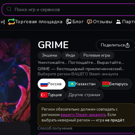
и]
Торговая площадка
Блог
Отзывы
Парт
GRIME
Поделиться
Экшены
Инди
Ролевые игры
Уничтожайте... Поглощайте... Вырастайте...
GRIME — беспощадный приключенческий
Выберите регион ВАШЕГО Steam-аккаунта
ролевой экшен; вам предстоит вооружиться
мутирующим оружием, сокрушить врагов и
Россия
Казахстан
Беларусь
поглотить их останки чёрной дырой, чтобы
укрепить свое вместилище.
Турция
Другие страны
▾
Регион обязательно должен совпадать с
регионом
вашего Steam-аккаунта
. Если
выбрать неверный регион — игра
не придёт
.
Способ получения