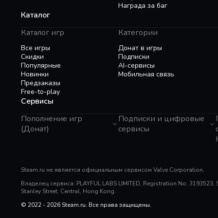
Награда за баг
Каталог
Каталог игр
Категории
Все игры
Донат в игры
Скидки
Подписки
Популярные
AI-сервисы
Новинки
Мобильная связь
Предзаказы
Free-to-play
Сервисы
Пополнение игр
Подписки и цифровые
(Донат)
сервисы
GTA 6
Telegram Звезды
Пополнение Steam
Apple ID
Roblox
Binance Gift Card
Genshin Impact
Steam.ru не является официальным сервисом Valve Corporation.
Telegram Премиум
Super SUS
Rewarble
Владелец сервиса: PLAYFUL LABS LIMITED, Registration No. 3193523, Sui
PUBG Mobile
Razer Gold
Stanley Street, Central, Hong Kong.
Free Fire
PlayStation
Whiteout Survival
© 2022 - 2026 Steam.ru. Все права защищены.
Poppo Live
Mobile Legends
TNG Reload Pin