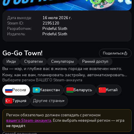
Дата выхода
:
16 июля 2026 г.
Steam ID
:
2195120
Разработчик
:
Prideful Sloth
Издатель
:
Prideful Sloth
Go-Go Town!
Поделиться
Инди
Стратегии
Симуляторы
Ранний доступ
Вы — мэр, и глубже вас в жизнь города не вовлечен никто.
Кому, как не вам, планировать застройку, автоматизировать
Выберите регион ВАШЕГО Steam-аккаунта
логистику и думать о развитии? А еще разрываться между
сотней дел и затыкать инфраструктурные дыры... Играть можно
Россия
Казахстан
Беларусь
Китай
и в одиночку, и вместе с друзьями!
Турция
Другие страны
▾
Регион обязательно должен совпадать с регионом
вашего Steam-аккаунта
. Если выбрать неверный регион — игра
не придёт
.