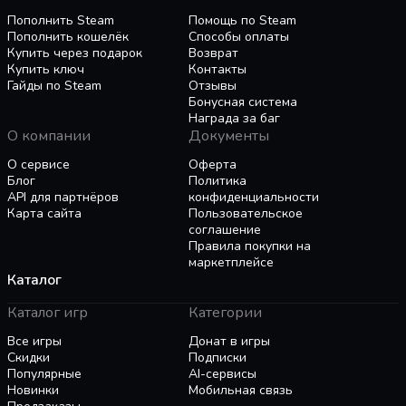
подходы к ведению дел.
АВТОМАТИЗАЦИИ
Пополнить Steam
Помощь по Steam
Пополнить кошелёк
Способы оплаты
Каждое предприятие, каждую промзону и
Купить через подарок
Возврат
каждое здание можно подстроить под свои
Купить ключ
Контакты
нужды и замыслы. Если правильно
Гайды по Steam
Отзывы
распределить рабочую силу, оптимизировать
Бонусная система
Награда за баг
цепочки поставок и продумать логистическую
О компании
Документы
сеть, то результат не заставит себя ждать. Что
вы выберете: положиться на автоматизацию
О сервисе
Оферта
или стать не просто мэром, а великим
Блог
Политика
ЭСТЕТИКА ВО ВСЕМ
API для партнёров
конфиденциальности
микроменеджером?
Первое, что должно соответствовать видению
Карта сайта
Пользовательское
мэра, — собственный дом, и поэтому предметы
соглашение
интерьера можно свободно вращать, а цвета —
Правила покупки на
маркетплейсе
менять с помощью удобной палитры.
Каталог
Следующий шаг — оформить по своему вкусу
весь город, каждую его улочку, каждый
Каталог игр
Категории
магазинчик и каждый район. Захотелось
Все игры
Донат в игры
освежить собственный образ? Всегда
КООПЕРАТИВНЫЙ РЕЖИМ
Скидки
Подписки
пожалуйста! Каким будет ваш город и мэр,
Если играть в одиночку, ничто не помешает
Популярные
AI-сервисы
решать только вам. Хотя мы настоятельно
вам контролировать каждый уголок города, но
Новинки
Мобильная связь
рекомендуем приобрести трехколесный велик-