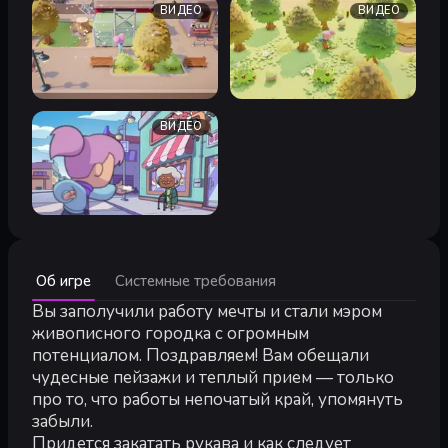
ВИДЕО
ВИДЕО
ВИДЕО
Минимальные:
Об игре
Системные требования
Минимальные:
64-разрядные процессор и операционная система
Вы заполучили работу мечты и стали мэром
ОС *:
Windows 7
живописного городка с огромным
Процессор:
Intel Core i5-2300 or AMD FX-4350
потенциалом. Поздравляем! Вам обещали
Оперативная память:
4 GB ОЗУ
чудесные пейзажи и теплый прием — только
Видеокарта:
NVIDIA GeForce GTS 450, 1 GB or AMD Radeon R
про то, что работы непочатый край, упомянуть
DirectX:
версии 11
забыли.
Место на диске:
1 GB
Придется закатать рукава и как следует