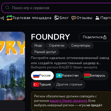
и]
Торговая площадка
Блог
Отзывы
Парт
FOUNDRY
Поделиться
Инди
Стратегии
Симуляторы
Ранний доступ
Постройте идеально оптимизированный завод
или создайте художественный шедевр в
Выберите регион ВАШЕГО Steam-аккаунта
бесконечном воксельном мире. Добывайте и
собирайте ресурсы, автоматизируйте
Россия
Казахстан
Беларусь
постоянно растущие производственные линии 
управляйте сложными системами в FOUNDRY.
Турция
Другие страны
▾
Регион обязательно должен совпадать с
регионом
вашего Steam-аккаунта
. Если
выбрать неверный регион — игра
не придёт
.