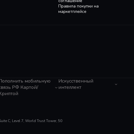
соглашение
 и разрабатывайте творческие решения сложных логист
Правила покупки на
маркетплейсе
Пополнить мобильную
Искусственный
связь РФ Картой/
интеллект
Криптой
ЧатГПТ
Grok
Tele2 (Казахстан)
Claude
Мегафон
Gemini
Activ (Казахстан)
Perplexity
Beeline (Казахстан)
te C, Level 7, World Trust Tower, 50
Suno AI
МТС
ElevenLabs
Билайн