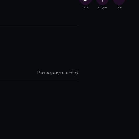
ических задач в огромном воксельном мире.
TikTok
Я. Дзен
DTF
Развернуть всё