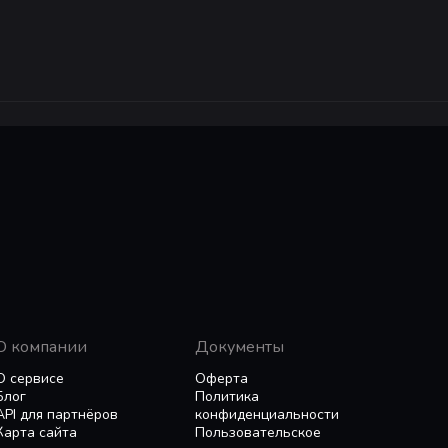
дуйте процедурно сгенерированную песочницу. Путешес
вайте, что под землей тоже много интересного.
ент, транспортные сети, трубопроводы и подземные ли
 быстрые технологии, чтобы оптимизировать производ
и изготавливать отдельные предметы, но вскоре начне
 Объедините форму, удобство и функциональность, пре
ом сырья и готовой продукции, обеспечьте максимальны
О компании
Документы
лную мощность. Обеспечьте бесперебойную подачу элек
О сервисе
Оферта
рудованию, усовершенствованным источникам энергии
Блог
Политика
 красивой.
API для партнёров
конфиденциальности
Карта сайта
Пользовательское