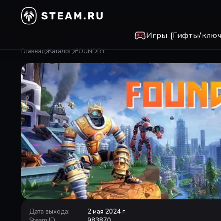
Игры [Гифты/ключ
Главная
Каталог
FOUNDRY
Дата выхода
:
2 мая 2024 г.
Steam ID
:
983870