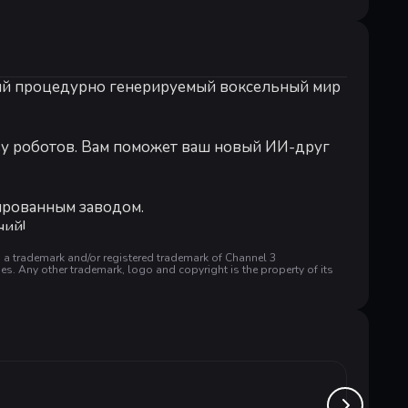
Рекомендуемые:
Рекомендованные:
чный процедурно генерируемый воксельный мир
64-разрядные процессор и операционна
ОС:
Windows® 10 Home 64 Bit | Windows
Процессор:
Intel® Core™ i5-4690K | AMD®
Оперативная память:
8 GB ОЗУ
ву роботов. Вам поможет ваш новый ИИ-друг
| Intel® Iris® Xe
Видеокарта:
Nvidia® GeForce™ GTX 970 (4G
ированным заводом.
ний!
a trademark and/or registered trademark of Channel 3
s. Any other trademark, logo and copyright is the property of its
 свои машины под землей, высоко в небе или
Timbe