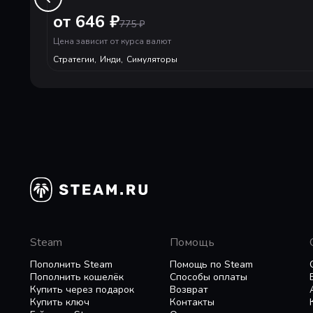
от 646 ₽
Высадитесь на неизведанную планету и иссле
775
₽
горным хребтам и великим равнинам. И не забы
Цена зависит от курса валют
Стратегии
,
Инди
,
Симуляторы
Автоматизируйте все
Проектируйте сложные системы конвейерных л
Разблокируйте более продвинутые, сложные и
Сначала вы будете вручную собирать ресурсы 
разрабатывать идеально налаженную систему.
пальцем.
Оптимизация — ключ к успеху
Не допускайте узких мест! Следите за баланс
дереву исследований.
Steam
Помощь
Убедитесь, что производство работает на по
Пополнить Steam
Помощь по Steam
открывайте доступ к модернизированному обо
Пополнить кошелёк
Способы оплаты
сделают фабрику не только эффективной, но и
Купить через подарок
Возврат
Купить ключ
Контакты