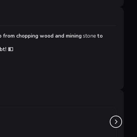
p from chopping wood and mining
stone
to
bt! 💵
The He
от 6