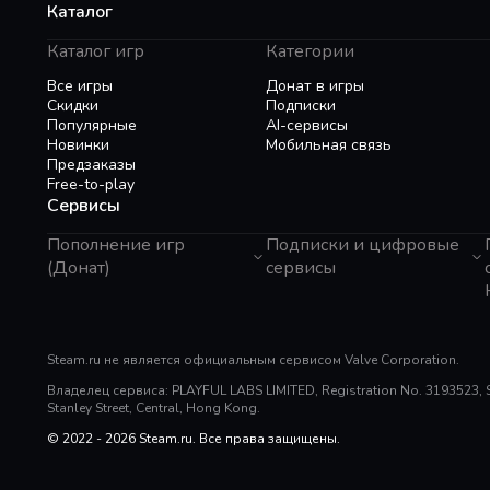
Каталог
Каталог игр
Категории
Все игры
Донат в игры
Скидки
Подписки
Популярные
AI-сервисы
Новинки
Мобильная связь
Предзаказы
Free-to-play
Сервисы
Пополнение игр
Подписки и цифровые
(Донат)
сервисы
GTA 6
Telegram Звезды
Пополнение Steam
Apple ID
Roblox
Binance Gift Card
Genshin Impact
Steam.ru не является официальным сервисом Valve Corporation.
Telegram Премиум
Super SUS
Rewarble
Владелец сервиса: PLAYFUL LABS LIMITED, Registration No. 3193523, Sui
PUBG Mobile
Razer Gold
Stanley Street, Central, Hong Kong.
Free Fire
PlayStation
Whiteout Survival
© 2022 - 2026 Steam.ru. Все права защищены.
Poppo Live
Mobile Legends
TNG Reload Pin
SUGO: Online Chat Party
Tik Tok