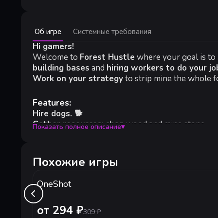
Минимальные:
Рекомендуе
Об игре
Системные требования
Минимальные:
Рекомендов
ОС:
Hi gamers!
Windows 10 64 bit
ОС:
Windows 
Процессор:
Intel Core i3-10100F
Процессор:
In
Welcome to
Forest Hustle
where your goal is to
Оперативная память:
2 GB ОЗУ
Оперативная 
building bases
and
hiring workers to do your jo
Видеокарта:
NVIDIA GeForce GTX 1050
Видеокарта:
N
Work on your strategy
to strip mine the whole 
DirectX:
версии 10
DirectX:
верси
Место на диске:
700 MB
Место на диск
Features:
Hire dogs. 🐕
Gather resources:
chop wood and mine stone.
Показать полное описание
▾
Make money:
unlock traders and take or refuse de
Upgrade:
tools and buildings.
Build:
bases and hire workers.
Похожие игры
Lo-Fi
tracks for extra chill.
OneShot
от 294 ₽
309
₽