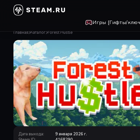
Игры [Гифты/ключ
Главная
Каталог
Forest Hustle
Дата выхода
:
9 января 2026 г.
Steam ID
:
4168290