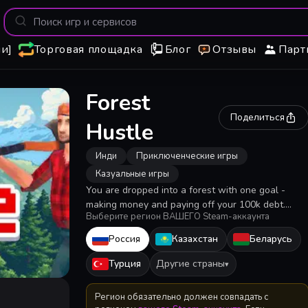
и]
Торговая площадка
Блог
Отзывы
Парт
Forest
Поделиться
Hustle
Инди
Приключенческие игры
Казуальные игры
You are dropped into a forest with one goal -
making money and paying off your 100k debt.
Выберите регион ВАШЕГО Steam-аккаунта
Collect resources, make deals, upgrade, build and
hire workers to do the job for you. 🐕
Россия
Казахстан
Беларусь
Турция
Другие страны
▾
Регион обязательно должен совпадать с