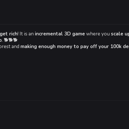
мые:
анные:
10 64 bit
tel Core i5-12400F
get rich
! It is an
incremental 3D game
where you
scale u
память:
4 GB ОЗУ
b
. 🐕🐕🐕
VIDIA GeForce GTX 1660s, 6 GB or AMD Radeon RX 590, 8 GB
forest and
making enough money to pay off your 100k de
и 10
е:
700 MB
als to earn the most cash.
-
5
%
80