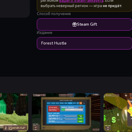
регионом
вашего Steam-аккаунта
. Если
выбрать неверный регион — игра
не придёт
.
Способ получения
Steam Gift
Издание
Forest Hustle