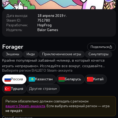
Дата выхода
:
18 апреля 2019 г.
Steam ID
:
751780
Разработчик
:
HopFrog
Издатель
:
Balor Games
Forager
Поделиться
Экшены
Инди
Приключенческие игры
Симуляторы
Крайне популярный забавный «кликер, в который хочется
играть непрерывно». Исследуйте все вокруг, создавайте
Выберите регион ВАШЕГО Steam-аккаунта
предметы, добывайте и используйте ресурсы, раскрывайте
тайны и стройте базы буквально из ничего! Больше земли —
Россия
Казахстан
Беларусь
Китай
больше приключений!
Турция
Другие страны
▾
Регион обязательно должен совпадать с регионом
вашего Steam-аккаунта
. Если выбрать неверный регион — игра
не придёт
.