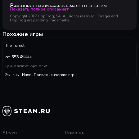
Вам предстоит начать с малого, а затем
Станьте... добытчиком
Показать полное описание
▾
улучшать свои навыки, снаряжение, базу и
Copyright 2017 HopFrog, SA. All rights reserved. Forager and
взаимоотношения с друзьями (или врагами!),
HopFrog are pending Trademarks.
Станьте... фермером
чтобы построить любой мир, какой захотите!
Forager дает большой выбор игровых стилей...
Похожие игры
Станьте... торговцем
-
20
%
83
The Forest
Станьте... искателем приключений
от 553 ₽
664
₽
Цена зависит от курса валют
Станьте... строителем
Экшены
,
Инди
,
Приключенческие игры
Steam
Помощь