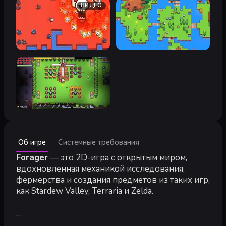
ВИДЕО
Минимальные:
Об игре
Системные требования
Минимальные:
ОС *:
Forager
Windows XP and above
— это 2D-игра с открытым миром,
Процессор:
1.2Ghz
вдохновленная механикой исследования,
Оперативная память:
1024 MB ОЗУ
фермерства и создания предметов из таких игр,
Видеокарта:
512MB
как Stardew Valley, Terraria и Zelda.
Место на диске:
200 MB