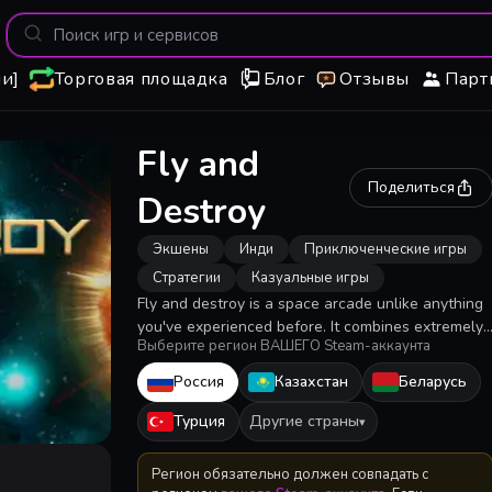
и]
Торговая площадка
Блог
Отзывы
Парт
Fly and
Поделиться
Destroy
Экшены
Инди
Приключенческие игры
Стратегии
Казуальные игры
Fly and destroy is a space arcade unlike anything
you've experienced before. It combines extremely
Выберите регион ВАШЕГО Steam-аккаунта
fun game mechanics with breath taking visuals.
The game itself has elements of almost every
Россия
Казахстан
Беларусь
popular indie genre, but probably the most fitting
would be the space bullet hell.
Турция
Другие страны
▾
Регион обязательно должен совпадать с