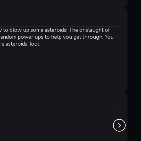
ady to blow up some asteroids! The onslaught of
p random power ups to help you get through. You
 asteroids’ loot.
e for broken keyboards)
Neon S
от 1