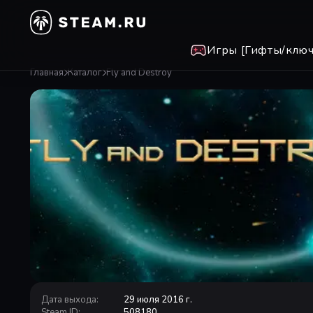
Игры [Гифты/ключ
Главная
Каталог
Fly and Destroy
Дата выхода
:
29 июля 2016 г.
Steam ID
:
508180