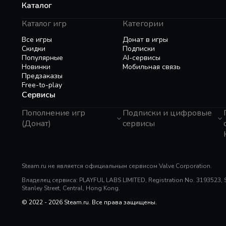
Каталог
Каталог игр
Категории
Все игры
Донат в игры
Скидки
Подписки
Популярные
AI-сервисы
Новинки
Мобильная связь
Предзаказы
Free-to-play
Сервисы
Пополнение игр
Подписки и цифровые
(Донат)
сервисы
GTA 6
Telegram Звезды
Пополнение Steam
Apple ID
Roblox
Binance Gift Card
Genshin Impact
Steam.ru не является официальным сервисом Valve Corporation.
Telegram Премиум
Super SUS
Rewarble
Владелец сервиса: PLAYFUL LABS LIMITED, Registration No. 3193523, Sui
Free Fire
Razer Gold
Stanley Street, Central, Hong Kong.
PUBG Mobile
PlayStation
Whiteout Survival
© 2022 - 2026 Steam.ru. Все права защищены.
TNG Reload Pin
Mobile Legends
Poppo Live
SUGO: Online Chat Party
Tik Tok