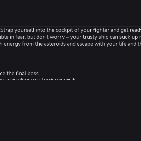
:
е:
. Strap yourself into the cockpit of your fighter and get re
r 8
ual core 2.4 Ghz
le in fear, but don’t worry – your trusty ship can suck u
ть:
512 MB ОЗУ
 energy from the asteroids and escape with your life and the
B or higher
0
00 MB
ce the final boss
you out when you least expect it
hots and devastating combos
 much-needed edge
we are not responsible for broken friendships)
 cry salty tears of frustration (note: we are not responsibl
-
15
%