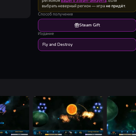
регионом
вашего Steam-аккаунта
. Если
выбрать неверный регион — игра
не придёт
.
Способ получения
Steam Gift
Издание
Fly and Destroy