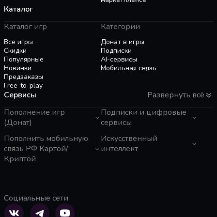
в полную версию?
Каталог
О: К сожалению, нет — это может вызвать
ошибки или нестабильную работу игры.
Каталог игр
Категории
Все игры
Донат в игры
Скидки
Подписки
Популярные
AI-сервисы
Новинки
Мобильная связь
Предзаказы
Free-to-play
Сервисы
Развернуть всё
Пополнение игр
Подписки и цифровые
(Донат)
сервисы
GTA 6
Пополнить мобильную
Telegram Звезды
Искусственный
Пополнение Steam
Apple ID
связь РФ Картой/
интеллект
Roblox
Binance Gift Card
Криптой
Genshin Impact
Telegram Премиум
ЧатГПТ
Super SUS
Rewarble
Grok
Tele2 (Казахстан)
PUBG Mobile
Razer Gold
Claude
Activ (Казахстан)
Free Fire
PlayStation
Gemini
МТС
Социальные сети
Whiteout Survival
Poppo Live
Perplexity
Мегафон
Mobile Legends
TNG Reload Pin
Suno AI
Билайн
SUGO: Online Chat Party
Tik Tok
ElevenLabs