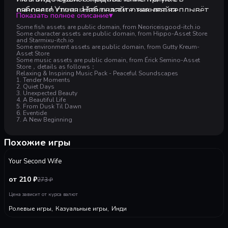
очереди! Улучшайте снасти, открывайте
рабочего стола. Наблюдайте, как лодка плывёт
Рекомендуемые:
Показать полное описание
▾
приманки, исследуйте моря и постройте
по волнам и ловит новую рыбу.
Рекомендованные:
Some fish assets are public domain, from Neoriceisgood-itch.io
собственный аквариум.
Играйте в удобном для вас ритме и получайте
64-разрядные процессор и операционная система
Some character assets are public domain, from Hippo-Asset Store
and Starmixu-itch.io
удовольствие от улова!
ОС:
Windows 10
Some environment assets are public domain, from Gutty Kreum-
Процессор:
Исследуйте бухты и острова — в каждом месте
Intel i5 Quad Core
Asset Store
Some music assets are public domain, from Érick Semino-Asset
Оперативная память:
4 GB ОЗУ
своя морская фауна: от привычной рыбы до
Store，details as follows：
Видеокарта:
Relaxing & Inspiring Music Pack - Peaceful Soundscapes
Intel Iris or higher
редких чудищ глубин.
1. Tender Moments
DirectX:
версии 11
Что это там плывёт...? Морские звёзды,
2. Quiet Days
3. Unexpected Beauty
Место на диске:
500 MB
черепахи, моржи, резиновые уточки и многое
4. A Beautiful Life
5. From Dusk Til Dawn
другое!
6. Eventide
7. A New Beginning
Заполняйте бестиарий новыми видами и
Готовьте вкуснейшие суши из улова и
расширяйте меню суши-бара.
зарабатывайте золото.
Похожие игры
Прокачивайте суши-бар, украшайте мебелью и
-
30
%
декором. Привлекайте самых разных
Your Second Wife
клиентов… даже котиков!
Улучшайте удочку, чтобы ловить быстрее, и
от 210 ₽
273
₽
возвращайтесь с полным трюмом рыбы!
Цена зависит от курса валют
Подбирайте приманку под нужную рыбу и
Ролевые игры
,
Казуальные игры
,
Инди
ловите редкие виды!
Плывите в ритме волн, наслаждаясь