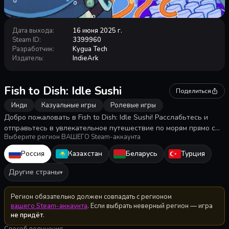
Дата выхода
:
16 июня 2025 г.
Steam ID
:
3399960
Разработчик
:
Kygua Tech
Издатель
:
IndieArk
Fish to Dish: Idle Sushi
Поделиться
Инди
Казуальные игры
Ролевые игры
Добро пожаловать в Fish to Dish: Idle Sushi! Расслабьтесь и
отправьтесь в увлекательное путешествие по морям прямо с
Выберите регион ВАШЕГО Steam-аккаунта
рабочего стола. Это уютная idle-игра про рыбалку, которая
всегда под рукой — в нижней части экрана или в уголке, где не
Россия
Казахстан
Беларусь
Турция
мешает работе, но радует каждый раз, когда вы на неё
взглянете!
Другие страны
▾
Регион обязательно должен совпадать с регионом
вашего Steam-аккаунта
. Если выбрать неверный регион — игра
не придёт
.