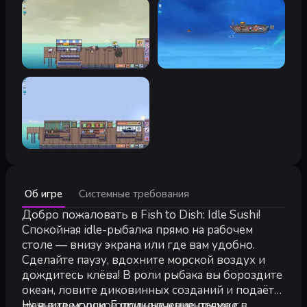
Минимальные:
Об игре
Системные требования
Минимальные:
64-разрядные процессор и операционная система
Добро пожаловать в Fish to Dish: Idle Sushi!
ОС:
Windows 10
Спокойная idle-рыбалка прямо на рабочем
Процессор:
Intel i3 Dual Core
столе — внизу экрана или где вам удобно.
Оперативная память:
4 GB ОЗУ
Сделайте паузу, вдохните морской воздух и
Видеокарта:
Intel HD 3000
дождитесь клёва! В роли рыбака вы бороздите
DirectX:
версии 11
океан, ловите диковинных созданий и подаёте
Место на диске:
500 MB
их в виде суши. Голодные клиенты уже в
Начните морское приключение прямо с