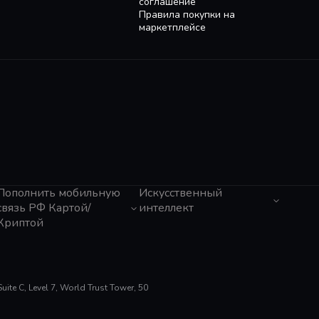
соглашение
Правила покупки на
маркетплейсе
Пополнить мобильную
Искусственный
связь РФ Картой/
интеллект
Криптой
ЧатГПТ
Grok
Tele2 (Казахстан)
Claude
Мегафон
Gemini
Activ (Казахстан)
Perplexity
Beeline (Казахстан)
te C, Level 7, World Trust Tower, 50
Suno AI
МТС
ElevenLabs
Тинькофф Мобайл