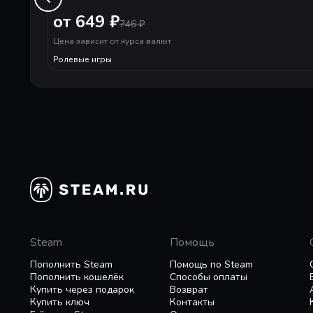
Enhanced Battle System
от 649 ₽
746
₽
New elements such as visually dynamic Cinematic Ac
Цена зависит от курса валют
variety and choice for the player.
Ролевые игры
Master of Monsters
A wide variety of over 150 different monsters inha
unique and devastating special abilities!
Steam
Помощь
Пополнить Steam
Помощь по Steam
Пополнить кошелёк
Способы оплаты
Купить через подарок
Возврат
Купить ключ
Контакты