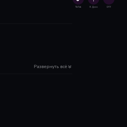
TikTok
Я. Дзен
DTF
Развернуть всё