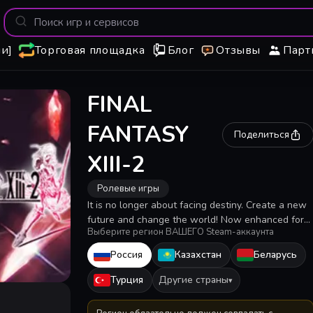
и]
Торговая площадка
Блог
Отзывы
Парт
FINAL
FANTASY
Поделиться
XIII-2
Ролевые игры
It is no longer about facing destiny. Create a new
future and change the world! Now enhanced for
Выберите регион ВАШЕГО Steam-аккаунта
Windows PC.
Россия
Казахстан
Беларусь
Турция
Другие страны
▾