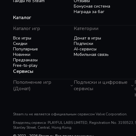
Гайды по Steam
Отзывы
Бонусная система
Награда за баг
Каталог
Каталог игр
Категории
Все игры
Донат в игры
Скидки
Подписки
Популярные
AI-сервисы
Новинки
Мобильная связь
Предзаказы
Free-to-play
Сервисы
Пополнение игр
Подписки и цифровые
(Донат)
сервисы
GTA 6
Telegram Звезды
Пополнение Steam
Apple ID
Roblox
Binance Gift Card
Genshin Impact
Steam.ru не является официальным сервисом Valve Corporation.
Telegram Премиум
Super SUS
Rewarble
Владелец сервиса: PLAYFUL LABS LIMITED, Registration No. 3193523, Sui
PUBG Mobile
Razer Gold
Stanley Street, Central, Hong Kong.
Free Fire
PlayStation