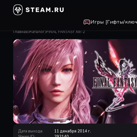
Игры [Гифты/ключ
Главная
Каталог
FINAL FANTASY XIII-2
Дата выхода
:
11 декабря 2014 г.
Steam ID
:
292140