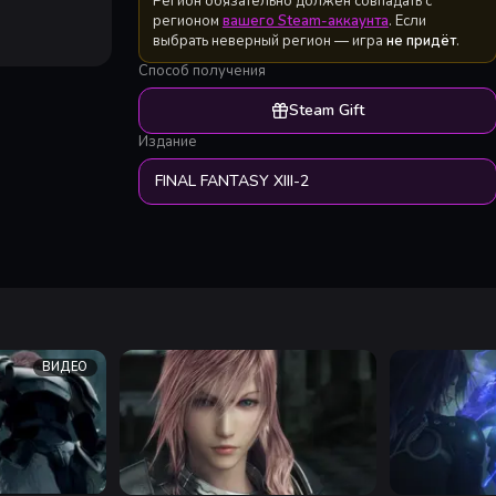
Регион обязательно должен совпадать с
регионом
вашего Steam-аккаунта
. Если
выбрать неверный регион — игра
не придёт
.
Способ получения
Steam Gift
Издание
FINAL FANTASY XIII-2
ВИДЕО