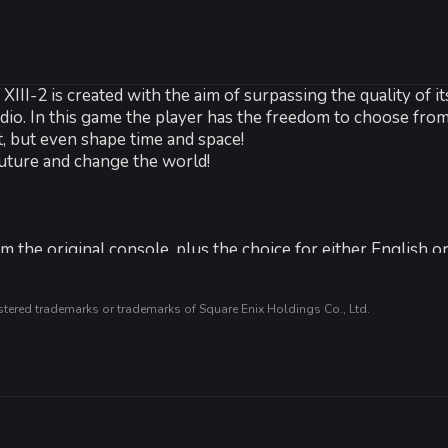
2 is created with the aim of surpassing the quality of it
o. In this game the player has the freedom to choose from a
, but even shape time and space!
HD 4000 series VRAM 256MB or later
 future and change the world!
.0c
m the original console, plus the choice for either English 
ger than usual while SteamCloud is active, due to synchronisation
(720p, 1080p, and more).
red trademarks or trademarks of Square Enix Holdings Co., Ltd.
 secrets to find, offer players the chance to shape the adv
-
15
%
nditions all change, depending on when you visit locations. 