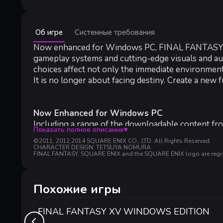
Минимальные:
Об игре
Системные требования
Минимальные:
ОС *:
Now enhanced for Windows PC, FINAL FANTASY XIII-
Windows® XP SP2 or later
Процессор:
2GHz Dual Core CPU
gameplay systems and cutting-edge visuals and audi
Оперативная память:
1500 MB ОЗУ
choices affect not only the immediate environment
Видеокарта:
NVIDIA® Geforce® 8 Series/ ATI Radeon™ 
It is no longer about facing destiny. Create a new
DirectX:
версии 9.0c
Место на диске:
30 GB
Звуковая карта:
Sound card compatible with DirectX® 9
Now Enhanced for Windows PC
Дополнительно:
Including a range of the downloadable content fro
*Please be aware that save data processing may take lon
Показать полное описание
▾
graphics and customizeable rendering resolution 
©2011, 2012,2014 SQUARE ENIX CO., LTD. All Rights Reserved.
CHARACTER DESIGN: TETSUYA NOMURA
FINAL FANTASY, SQUARE ENIX and the SQUARE ENIX logo are registe
Larger, More Interactive Environments
Places with multiple pathways to explore, and many
Похожие игры
Time Travel - A New Dimension of Exploration
The situation, scenery, flora, fauna and weather co
FINAL FANTASY XV WINDOWS EDITION
witnessing the full story!