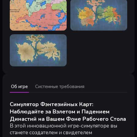
Минимальные:
Об игре
Системные требования
Минимальные:
64-разрядные процессор и операционная система
ОС:
window10 64bit
Симулятор Фэнтезийных Карт:
Процессор:
Intel: Intel Core i5-4460 AMD: AMD Ryzen 3 1200
Наблюдайте за Взлетом и Падением
Оперативная память:
4 GB ОЗУ
Династий на Вашем Фоне Рабочего Стола
Видеокарта:
NVIDIA GeForce GTX 660 AMD Radeon R9 270
В этой инновационной игре-симуляторе вы
DirectX:
версии 11
Место на диске:
станете создателем и свидетелем
500 MB