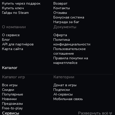
миров или кем-то, кто ищет уникальный опыт
Купить через подарок
Возврат
работы за компьютером, "Симулятор
Купить ключ
Контакты
Фэнтезийных Карт" предлагает
Гайды по Steam
Отзывы
Бонусная система
беспрецедентный опыт симуляции.
Награда за баг
Создавайте, наблюдайте, вмешивайтесь и
О компании
Документы
позвольте воображаемой истории
сосуществовать с вашей повседневной
О сервисе
Оферта
Блог
Политика
жизнью - ваш фэнтезийный мир прямо перед
API для партнёров
конфиденциальности
вашими глазами!
Карта сайта
Пользовательское
соглашение
Правила покупки на
маркетплейсе
Каталог
Каталог игр
Категории
Все игры
Донат в игры
Скидки
Подписки
Популярные
AI-сервисы
Новинки
Мобильная связь
Предзаказы
Free-to-play
Сервисы
Развернуть всё