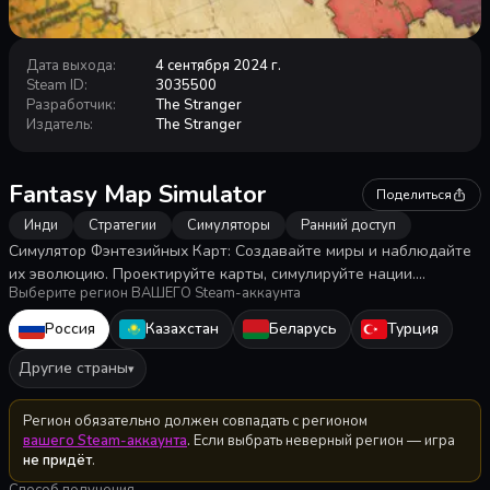
Дата выхода
:
4 сентября 2024 г.
Steam ID
:
3035500
Разработчик
:
The Stranger
Издатель
:
The Stranger
Fantasy Map Simulator
Поделиться
Инди
Стратегии
Симуляторы
Ранний доступ
Симулятор Фэнтезийных Карт: Создавайте миры и наблюдайте
их эволюцию. Проектируйте карты, симулируйте нации.
Выберите регион ВАШЕГО Steam-аккаунта
Наблюдайте за империями на обоях. Уникальная игра для
любителей истории и творчества.
Россия
Казахстан
Беларусь
Турция
Другие страны
▾
Регион обязательно должен совпадать с регионом
вашего Steam-аккаунта
. Если выбрать неверный регион — игра
не придёт
.