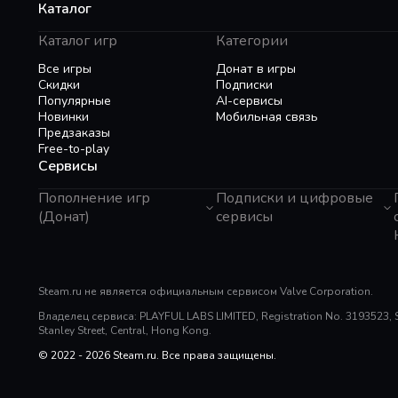
Каталог
For advanced players, NVIDIA Reflex and ASIO are 
Каталог игр
Категории
◆ We play this game, make this game, love th
Все игры
Донат в игры
We are highly experienced rhythm-action game dev
Скидки
Подписки
TEAM plays the game on a daily basis not only for
Популярные
AI-сервисы
years of gaming experience, we deliver what we wa
Новинки
Мобильная связь
Предзаказы
Free-to-play
Our journey has just begun. Join us here, 『EZ2
Сервисы
Пополнение игр
Подписки и цифровые
(Донат)
сервисы
GTA 6
Telegram Звезды
Пополнение Steam
Apple ID
Roblox
Binance Gift Card
Genshin Impact
Steam.ru не является официальным сервисом Valve Corporation.
Telegram Премиум
Super SUS
Rewarble
Владелец сервиса: PLAYFUL LABS LIMITED, Registration No. 3193523, Sui
PUBG Mobile
Razer Gold
Stanley Street, Central, Hong Kong.
Free Fire
PlayStation
Mobile Legends
© 2022 - 2026 Steam.ru. Все права защищены.
Poppo Live
Whiteout Survival
TNG Reload Pin
SUGO: Online Chat Party
Tik Tok