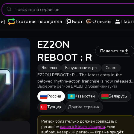
и]
Торговая площадка
Блог
Отзывы
Парт
EZ2ON
Поделиться
REBOOT : R
Экшены
Казуальные игры
Спорт
EZ2ON REBOOT : R – The latest entry in the
beloved rhythm-action franchise is now released
Выберите регион ВАШЕГО Steam-аккаунта
on Steam! Revisit the huge collection of classics
with remastered audiovisual. Catch up with the
Россия
Казахстан
Беларусь
freshest new songs and experiences.
Турция
Другие страны
▾
Регион обязательно должен совпадать с
регионом
вашего Steam-аккаунта
. Если
выбрать неверный регион — игра
не придёт
.