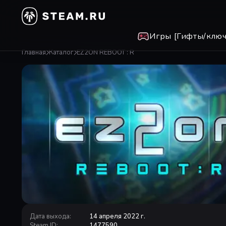
Игры [Гифты/ключ
Главная
Каталог
EZ2ON REBOOT : R
Дата выхода
:
14 апреля 2022 г.
Steam ID
:
1477590