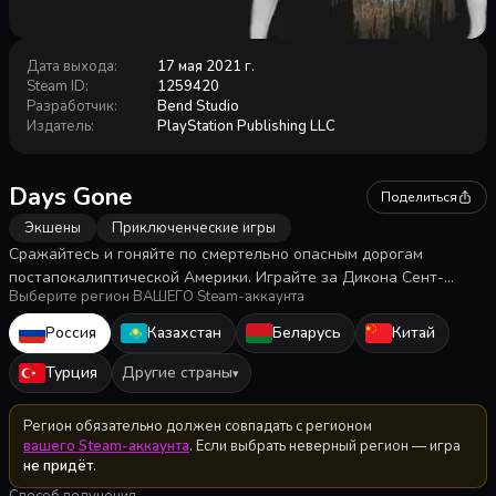
Дата выхода
:
17 мая 2021 г.
Steam ID
:
1259420
Разработчик
:
Bend Studio
Издатель
:
PlayStation Publishing LLC
Days Gone
Поделиться
Экшены
Приключенческие игры
Сражайтесь и гоняйте по смертельно опасным дорогам
постапокалиптической Америки. Играйте за Дикона Сент-
Выберите регион ВАШЕГО Steam-аккаунта
Джона, номада и охотника за наградами, кочующего по
разбитым дорогам в поисках смысла жизни в этом
Россия
Казахстан
Беларусь
Китай
приключенческом боевике с открытым миром.
Турция
Другие страны
▾
Регион обязательно должен совпадать с регионом
вашего Steam-аккаунта
. Если выбрать неверный регион — игра
не придёт
.