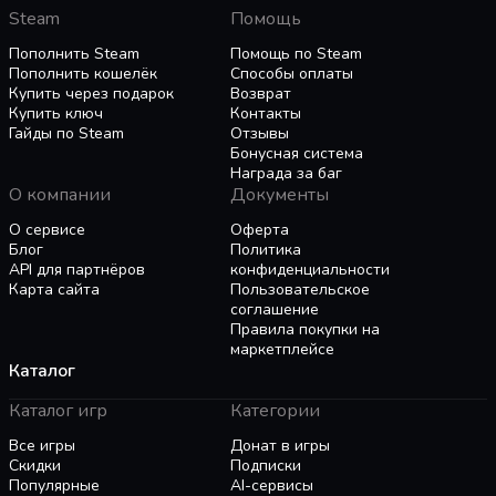
бандитов или толпы фриков, поэтому вы
Steam
Помощь
должны уметь находить применение своим
Пополнить Steam
Помощь по Steam
ловушкам, оружию и улучшаемым навыкам,
Пополнить кошелёк
Способы оплаты
чтобы остаться в живых. И, конечно же, не
Купить через подарок
Возврат
забывайте о своем номадском байке,
Купить ключ
Контакты
бесценном средстве передвижения по этим
Гайды по Steam
Отзывы
Бонусная система
обширным землям.
Награда за баг
• Постоянно меняющееся окружение: садитесь
О компании
Документы
за руль верного мотоцикла Дикона и
исследуйте живой мир с постоянно
О сервисе
Оферта
Блог
Политика
меняющимися погодными условиями, сменой
API для партнёров
конфиденциальности
дня и ночи, эволюционирующими фриками,
Карта сайта
Пользовательское
которые приспосабливаются к окружению – и
соглашение
немногими выжившими.
Правила покупки на
• Увлекательная история: погрузитесь в
маркетплейсе
Каталог
мощную историю об отчаянии, предательстве и
сожалении, где вы возьмете на себя роль
Каталог игр
Категории
Дикона Сент-Джона, который пытается
Все игры
Донат в игры
увидеть хотя бы проблеск надежды, чтобы
Скидки
Подписки
оправиться от тяжелой утраты. Что делает нас
Популярные
AI-сервисы