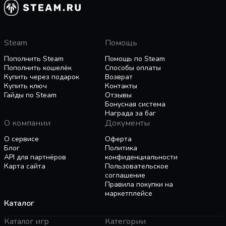
Оплатите заказ через СБП, карту РФ/МИР, USDT, T
Революционный режим сетевой игры на 32
игрока позволит вам набирать опыт и
Дождитесь отправки Steam Gift и примите подарок 
развивать новые способности на протяжении
После принятия игра появится в библиотеке Steam.
динамичных сетевых кампаний. Примите
Steam
Помощь
сторону людей или нежити и выберите одного
Пополнить Steam
Помощь по Steam
Актуальная стоимость и оплата
из пяти персонажей, принадлежащих
Пополнить кошелёк
Способы оплаты
различным классам.
Купить через подарок
Возврат
Итоговая сумма отображается перед оплатой. Оплата 
Купить ключ
Контакты
Гайды по Steam
Отзывы
Бонусная система
Почему важен регион Steam-аккаунта
Награда за баг
О компании
Документы
Steam Gift должен подходить к региону аккаунта. Пр
О сервисе
Оферта
Гарантии, возвраты, поддержка
Блог
Политика
API для партнёров
конфиденциальности
После отправки цифрового Steam Gift возврат может 
Карта сайта
Пользовательское
соглашение
Правила покупки на
Похожие игры кластера
маркетплейсе
Каталог
Heroes of Might & Magic III HD Edition, The Elder Scrolls V:
Каталог игр
Категории