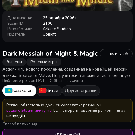
Дата выхода
:
25 октября 2006 г.
Steam ID
:
2100
Разработчик
:
Arkane Studios
Издатель
:
Ubisoft
Dark Messiah of Might & Magic
Поделиться
Экшены
Ролевые игры
Action-RPG нового поколения, созданная на новейшей версии
движка Source от Valve. Погрузитесь в знаменитую вселенную
Выберите регион ВАШЕГО Steam-аккаунта
Might &amp; MagicВ®, темный и загадочный мир, где вас ждут
постоянные сражения и кровопролитные схватки. Меч, магия,
Казахстан
Китай
Другие страны
▾
коварный удар в спину - выберите свой путь к славе.
Регион обязательно должен совпадать с регионом
вашего Steam-аккаунта
. Если выбрать неверный регион — игра
не придёт
.
Способ получения
Steam Gift