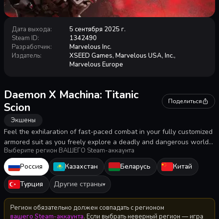
Дата выхода
:
5 сентября 2025 г.
Steam ID
:
1342490
Разработчик
:
Marvelous Inc.
Издатель
:
XSEED Games, Marvelous USA, Inc.,
Marvelous Europe
Daemon X Machina: Titanic
Поделиться
Scion
Экшены
Feel the exhilaration of fast-paced combat in your fully customized
armored suit as you freely explore a deadly and dangerous world
Выберите регион ВАШЕГО Steam-аккаунта
on land or in the air. Take on titanic boss battles with alone or with
up to two other friends in online co-op!
Россия
Казахстан
Беларусь
Китай
Турция
Другие страны
▾
Регион обязательно должен совпадать с регионом
вашего Steam-аккаунта
. Если выбрать неверный регион — игра