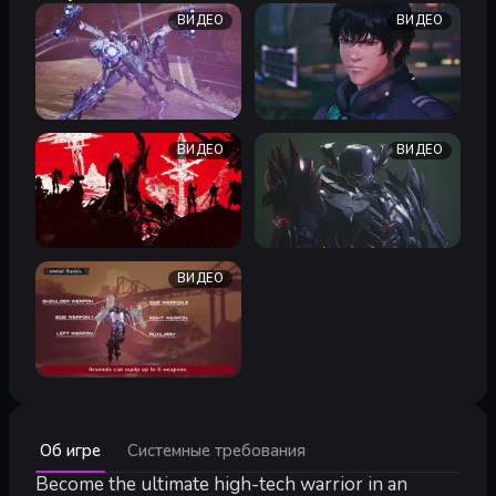
ВИДЕО
ВИДЕО
ВИДЕО
ВИДЕО
ВИДЕО
Минимальные:
Об игре
Системные требования
Минимальные:
64-разрядные процессор и операционная система
Become the ultimate high-tech warrior in an