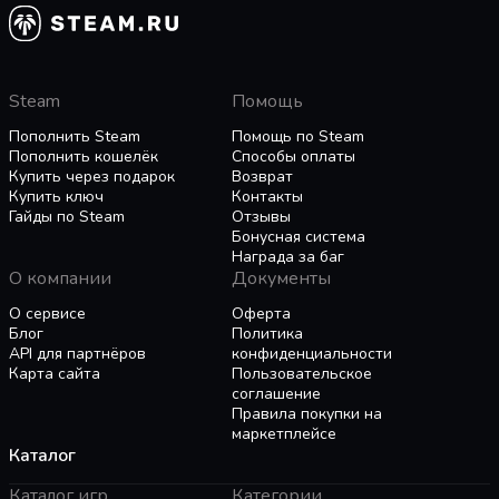
fully customized both in design and in loadout,
with the ability to craft or salvage new elements.
Steam
Помощь
Beautiful and Deadly
Explore an alien planet in your Arsenal as you
Пополнить Steam
Помощь по Steam
battle against mechanical and organic enemies.
Пополнить кошелёк
Способы оплаты
Trek through the vast open world on foot, fly
Купить через подарок
Возврат
Купить ключ
Контакты
through the skies, or when all else fails, gallop on
Гайды по Steam
Отзывы
horseback across plains, swamps, mountains, and
Бонусная система
more.
Награда за баг
О компании
Документы
О сервисе
Оферта
Блог
Политика
API для партнёров
конфиденциальности
Карта сайта
Пользовательское
соглашение
Правила покупки на
маркетплейсе
Каталог
Каталог игр
Категории