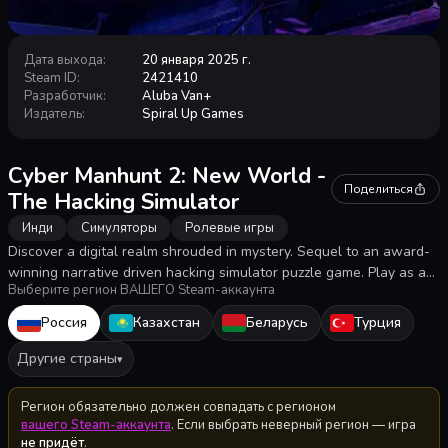
Дата выхода
:
20 января 2025 г.
Steam ID
:
2421410
Разработчик
:
Aluba Van+
Издатель
:
Spiral Up Games
Cyber Manhunt 2: New World -
Поделиться
The Hacking Simulator
Инди
Симуляторы
Ролевые игры
Discover a digital realm shrouded in mystery. Sequel to an award-
winning narrative driven hacking simulator puzzle game. Play as an
Выберите регион ВАШЕГО Steam-аккаунта
AI assistant in a major corporation. Deploy intricate social
engineering tactics and expose hidden truths in a world of ambition
Россия
Казахстан
Беларусь
Турция
and high-tech deception.
Другие страны
▾
Регион обязательно должен совпадать с регионом
вашего Steam-аккаунта
. Если выбрать неверный регион — игра
не придёт
.