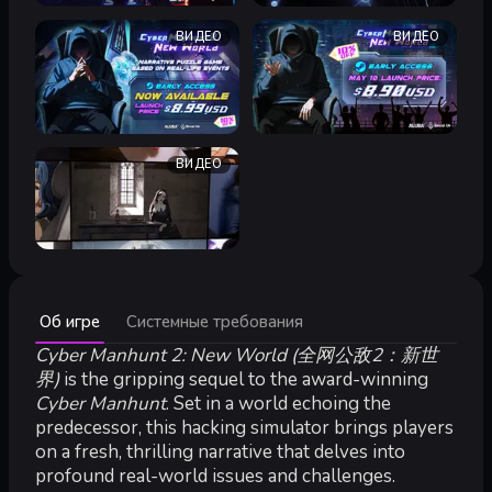
ВИДЕО
ВИДЕО
ВИДЕО
Минимальные:
Об игре
Системные требования
Минимальные:
ОС:
Cyber Manhunt 2: New World (全网公敌2：新世
Windows 10
Процессор:
Intel(R) Core(TM) i3-3220
界)
is the gripping sequel to the award-winning
Оперативная память:
8 GB ОЗУ
Cyber Manhunt
. Set in a world echoing the
Видеокарта:
NVIDIA GeForce GT 610
predecessor, this hacking simulator brings players
DirectX:
версии 9.0c
on a fresh, thrilling narrative that delves into
Место на диске:
5 GB
profound real-world issues and challenges.
Звуковая карта:
100% DirectX 9.0c compatible sound card