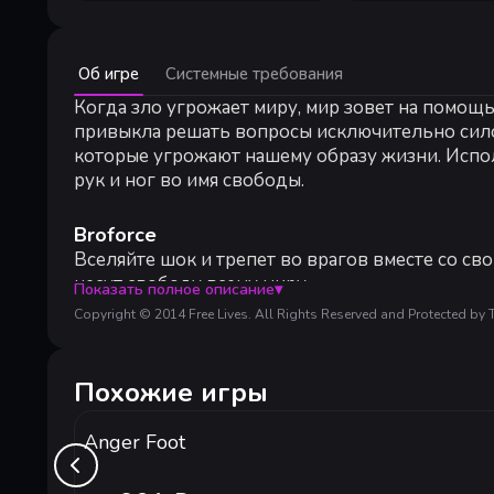
Минимальные:
Об игре
Системные требования
Минимальные:
64-разрядные процессор и операционная система
Когда зло угрожает миру, мир зовет на помо
ОС *:
Windows Vista or Later
привыкла решать вопросы исключительно силой.
Процессор:
Intel Core™ Duo or faster
которые угрожают нашему образу жизни. Испол
Оперативная память:
4 GB ОЗУ
рук и ног во имя свободы.
Видеокарта:
OpenGL 3.0 compliant video card
Место на диске:
1300 MB
Broforce
Дополнительно:
Gamepad highly recommended.
Вселяйте шок и трепет во врагов вместе со св
несут свободу всему миру.
Показать полное описание
▾
Copyright © 2014 Free Lives. All Rights Reserved and Protected by T
Bro-Op (Бро-оперативный режим) и Death
Сражайся с террористами в отряде из четырех
Похожие игры
Explosion Run (Взрывной забег)
Anger Foot
Проходи уникальные уровни на время, полные в