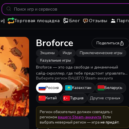
и]
Торговая площадка
Блог
Отзывы
Парт
Broforce
Поделиться
Экшены
Инди
Приключенческие игры
Казуальные игры
Broforce — это ода свободе и динамичный
сайд-скроллер, где тебе предстоит управлять
Выберите регион ВАШЕГО Steam-аккаунта
хорошо вооруженной, но плохо финансируемой
околовоенной организацией, которая привыкла
Россия
Казахстан
Беларусь
решать вопросы исключительно силой.
Китай
Турция
Другие страны
▾
Регион обязательно должен совпадать с
регионом
вашего Steam-аккаунта
. Если
выбрать неверный регион — игра
не придёт
.