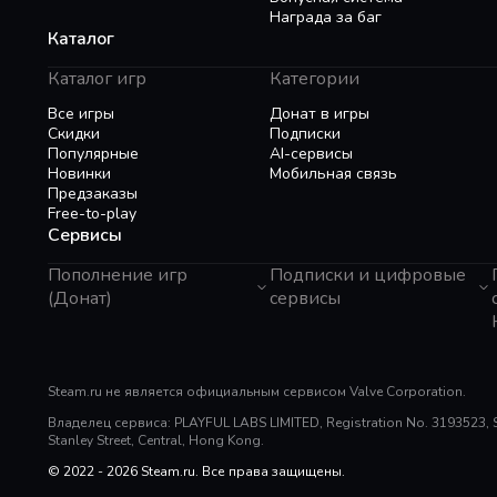
Награда за баг
Каталог
Каталог игр
Категории
Все игры
Донат в игры
Скидки
Подписки
Популярные
AI-сервисы
Новинки
Мобильная связь
Предзаказы
Free-to-play
Сервисы
Пополнение игр
Подписки и цифровые
(Донат)
сервисы
GTA 6
Telegram Звезды
Пополнение Steam
Apple ID
Roblox
Binance Gift Card
Genshin Impact
Steam.ru не является официальным сервисом Valve Corporation.
Telegram Премиум
Super SUS
Rewarble
Владелец сервиса: PLAYFUL LABS LIMITED, Registration No. 3193523, Sui
PUBG Mobile
Razer Gold
Stanley Street, Central, Hong Kong.
Free Fire
PlayStation
Whiteout Survival
© 2022 - 2026 Steam.ru. Все права защищены.
Poppo Live
Mobile Legends
TNG Reload Pin