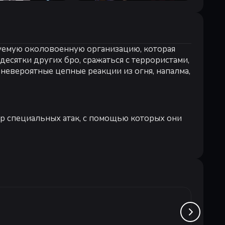
руемую околовоенную организацию, которая
есятки других бро, сражаться с террористами,
евероятные цепные реакции из огня, напалма,
ор специальных атак, с помощью которых они
 в крышесносных соревновательных режимах.
Stick I