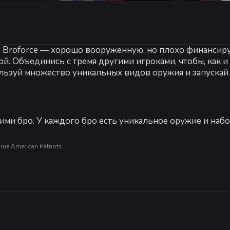
Рекомендуемые:
Рекомендованные:
щь Broforce — хорошо вооруженную, но плохо финанси
64-разрядные процессор и операционная система
 Объединись с тремя другими игроками, чтобы, как и д
ьзуй множество уникальных видов оружия и запускай н
оими бро. У каждого бро есть уникальное оружие и наб
rue American Patriots.
match (Королевская битва)
 игроков в совместном режиме или дерись сам за себя
-
20
%
79
зрывов и хаоса, вместе с другими бро.