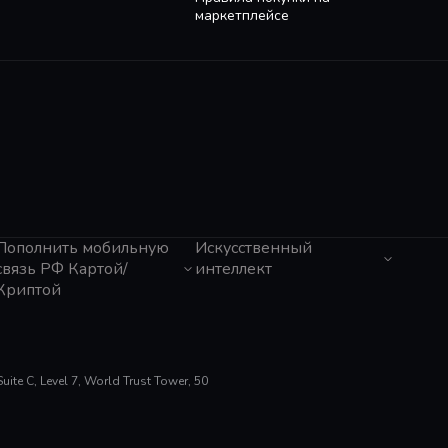
маркетплейсе
Пополнить мобильную
Искусственный
связь РФ Картой/
интеллект
Криптой
ЧатГПТ
Grok
Tele2 (Казахстан)
Claude
Activ (Казахстан)
Gemini
МТС
Perplexity
Мегафон
te C, Level 7, World Trust Tower, 50
Suno AI
Билайн
ElevenLabs
Тинькофф Мобайл
Gamma App
Tele2
Cursor
Altel (Казахстан)