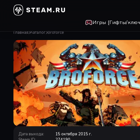
Игры [Гифты/ключ
Главная
Каталог
Broforce
Дата выхода
:
15 октября 2015 г.
Steam ID
:
274190