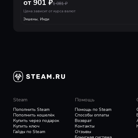
Полностью разрушаемое окружение
от 901 ₽
1 081
₽
Разрушаемый ландшафт открывает множество ст
Цена зависит от курса валют
Правосудия) позволят одним выстрелом сравня
Экшены
,
Инди
Редактор уровней
Создай свою разрушительную площадку с помо
пройди кучу уровней, созданных другими поль
Steam
Помощь
Пополнить Steam
Помощь по Steam
Пополнить кошелёк
Способы оплаты
Купить через подарок
Возврат
Купить ключ
Контакты
Гайды по Steam
Отзывы
Бонусная система