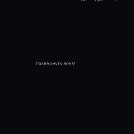
TikTok
Я. Дзен
DTF
Развернуть всё