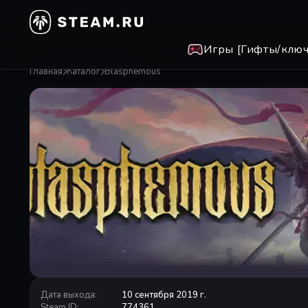
Игры [Гифты/ключ
Главная
Каталог
Blasphemous
Дата выхода
:
10 сентября 2019 г.
Steam ID
:
774361