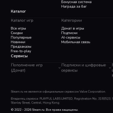
Бонусная система
Награда за баг
Каталог
Каталог игр
Категории
Все игры
Донат в игры
Скидки
Подписки
Популярные
AI-сервисы
Новинки
Мобильная связь
Предзаказы
Free-to-play
Сервисы
Пополнение игр
Подписки и цифровые
(Донат)
сервисы
GTA 6
Telegram Звезды
Пополнение Steam
Apple ID
Roblox
Binance Gift Card
Genshin Impact
Steam.ru не является официальным сервисом Valve Corporation.
Telegram Премиум
Super SUS
Rewarble
Владелец сервиса: PLAYFUL LABS LIMITED, Registration No. 3193523, Sui
PUBG Mobile
Razer Gold
Stanley Street, Central, Hong Kong.
Free Fire
PlayStation
Whiteout Survival
© 2022 - 2026 Steam.ru. Все права защищены.
Poppo Live