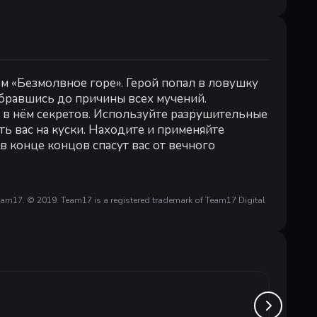
м «Безмолвное горе». Герой попал в ловушку
обравшись до причины всех мучений.
в нём секретов. Используйте разрушительные
ть вас на куски. Находите и применяйте
в конце концов спасут вас от вечного
am17. © 2019. Team17 is a registered trademark of Team17 Digital
ки, исследуя самые разные пейзажи темного
рагов. Осваивайте новые комбо-удары и особые
ся, все расправы выполнены в идеальном
NINJA
ей, которые даруют вам новые способности и