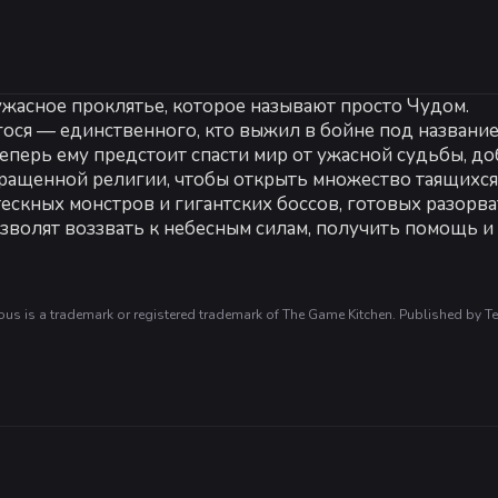
Рекомендуемые:
Рекомендованные:
ужасное проклятье, которое называют просто Чудом.
64-разрядные процессор и операционная система
ОС:
Windows 10
ося — единственного, кто выжил в бойне под название
 550
Процессор:
Intel Core i5-750 or AMD Phenom II x4 945
теперь ему предстоит спасти мир от ужасной судьбы, д
Оперативная память:
4 GB ОЗУ
ащенной религии, чтобы открыть множество таящихся 
Видеокарта:
GeForce GTX 650 or Radeon HD 5770
ескных монстров и гигантских боссов, готовых разорва
Место на диске:
4 GB
зволят воззвать к небесным силам, получить помощь и 
is a trademark or registered trademark of The Game Kitchen. Published by Te
овещими врагами и преодолевайте смертоносные ловуш
ю.
Culpa — меча, сотканного из вины, — чтобы сразить в
те своих врагов, заливая кровью всё вокруг. Разумеет
-
10
%
83
меняйте реликвии, бусины четок, молитвы и сердца меч