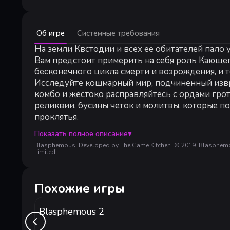
Минимальные:
Об игре
Системные требования
Минимальные:
64-разрядные процессор и операционная система
На земли Квстодии и всех ее обитателей пало 
ОС *:
Windows 7 64-bit
Вам предстоит примерить на себя роль Кающег
Процессор:
Intel Core2 Duo E8400 or AMD Phenom II x2
бесконечного цикла смерти и возрождения, и 
Оперативная память:
4 GB ОЗУ
Исследуйте кошмарный мир, подчиненный извр
Видеокарта:
GeForce GTX 260 or Radeon HD 4850
комбо и жестоко расправляйтесь с ордами грот
Место на диске:
4 GB
реликвии, бусины четок и молитвы, которые по
проклятья.
Показать полное описание
▾
Ключевые функции
Blasphemous. Developed by The Game Kitchen. © 2019. Blasphemous 
Исследуйте нелинейный мир Сражайтесь со зл
Limited.
готического мира Квстодии на пути к отмщени
Жестокие сражения Воспользуйтесь силой Mea 
Похожие игры
движения, очищая всё на своем пути.
Расправы Дайте волю своей ярости и расчленяй
пиксельном стиле.
Blasphemous 2
Настраивайте свое снаряжение Находите и при