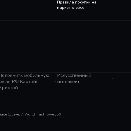
Правила покупки на
маркетплейсе
Пополнить мобильную
Искусственный
связь РФ Картой/
интеллект
Криптой
ЧатГПТ
Grok
Tele2 (Казахстан)
Claude
Activ (Казахстан)
Gemini
МТС
Perplexity
Мегафон
te C, Level 7, World Trust Tower, 50
Suno AI
Beeline (Казахстан)
ElevenLabs
Билайн
Gamma App
Тинькофф Мобайл