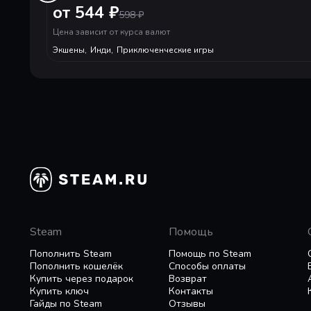
повышения характеристик, без которых не выж
от 544 ₽
598
₽
Эпические битвы с боссами Между вами и ваше
их напором и одержите победу.
Цена зависит от курса валют
Откройте тайны Квстодии Мир полон измученн
Экшены
,
Инди
,
Приключенческие игры
их секреты, изучите судьбы этих измученных п
Steam
Помощь
Пополнить Steam
Помощь по Steam
Пополнить кошелёк
Способы оплаты
Купить через подарок
Возврат
Купить ключ
Контакты
Гайды по Steam
Отзывы