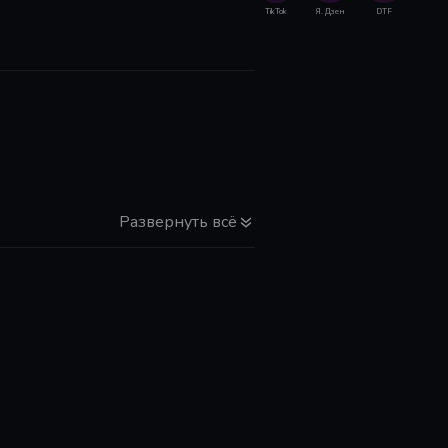
TikTok
Я. Дзен
DTF
Развернуть всё