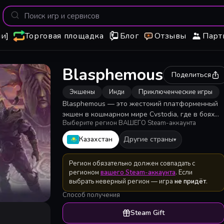
и]
Торговая площадка
Блог
Отзывы
Парт
Blasphemous
Поделиться
Экшены
Инди
Приключенческие игры
Blasphemous — это жестокий платформенный
экшен в кошмарном мире Cvstodia, где в боях
Выберите регион ВАШЕГО Steam-аккаунта
придется много и умело рубить и кромсать.
Исследуйте мир, улучшайте свои навыки и
Казахстан
Другие страны
▾
беспощадно уничтожайте орды врагов, что
стоят на пути к вашей цели оборвать цикл
Регион обязательно должен совпадать с
вечных мук.
регионом
вашего Steam-аккаунта
. Если
выбрать неверный регион — игра
не придёт
.
Способ получения
Steam Gift