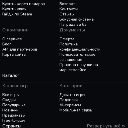
Купить через подарок
Возврат
Купить ключ
Контакты
Dual button combat system and punchy gunplay
Гайды по Steam
Отзывы
makes for satisfying combat encounters.
Бонусная система
Награда за баг
О компании
Документы
О сервисе
Оферта
Блог
Политика
API для партнёров
конфиденциальности
Карта сайта
Пользовательское
соглашение
Правила покупки на
маркетплейсе
Каталог
Каталог игр
Категории
Все игры
Донат в игры
Скидки
Подписки
Популярные
AI-сервисы
Новинки
Мобильная связь
Предзаказы
Free-to-play
Сервисы
Развернуть всё