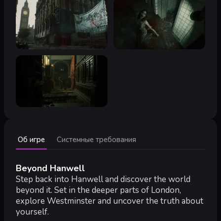
Минимальные:
Об игре
Системные требования
Минимальные:
ОС:
Windows 10
Процессор:
Quad-core Intel or AMD at 2.5 GHz
Beyond Hanwell
Оперативная память:
16 GB ОЗУ
Step back into Hanwell and discover the world
Видеокарта:
NVIDIA RTX 2070 or AMD Radeon RX 5700
beyond it. Set in the deeper parts of London,
DirectX:
версии 11
explore Westminster and uncover the truth about
Место на диске:
65 GB
yourself.