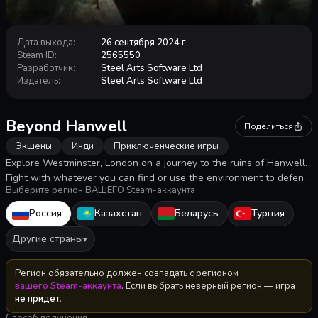
Дата выхода
:
26 сентября 2024 г.
Steam ID
:
2565550
Разработчик
:
Steel Arts Software Ltd
Издатель
:
Steel Arts Software Ltd
Beyond Hanwell
Поделиться
Экшены
Инди
Приключенческие игры
Explore Westminster, London on a journey to the ruins of Hanwell.
Fight with whatever you can find or use the environment to defend
Выберите регион ВАШЕГО Steam-аккаунта
yourself against an ever increasing scourge of Anomalies.
Россия
Казахстан
Беларусь
Турция
Другие страны
▾
Регион обязательно должен совпадать с регионом
вашего Steam-аккаунта
. Если выбрать неверный регион — игра
не придёт
.