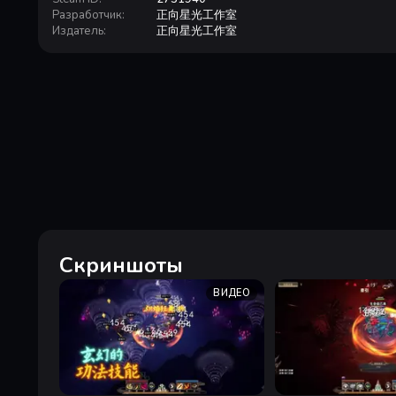
Разработчик
:
正向星光工作室
Издатель
:
正向星光工作室
Скриншоты
ВИДЕО