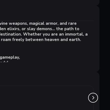
vine weapons, magical armor, and rare
а
n elixirs, or slay demons... the path to
400
 destination. Whether you are an immortal, a
l roam freely between heaven and earth.
50 / NVIDIA® GeForce® GTX 1060 6GB VRAM
 gameplay,
ands!
y high stat caps, perfectly combining
.
Ratata
от 1