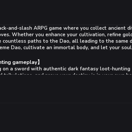
Рекомендуемые:
Рекомендованные:
hack-and-slash ARPG game where you collect ancient di
64-разрядные процессор и операционная систем
ОС:
Windows® 10 / 11 64-bit
ves. Whether you enhance your cultivation, refine golde
Процессор:
AMD Ryzen™ 3 1200 / Intel® Core™ i5-6
re countless paths to the Dao, all leading to the same
Оперативная память:
8 GB ОЗУ
eme Dao, cultivate an immortal body, and let your sou
 GTX 750
Видеокарта:
AMD Radeon™ RX 470 / Intel® Arc™ A7
DirectX:
версии 12
unting gameplay】
Сеть:
Широкополосное подключение к интернету
ng on a sword with authentic dark fantasy loot-hunting
Место на диске:
10 GB
d tribulations, and prove your destiny is in your own h
 profession - Spiritual Cultivation】
chanism, fully automatically triggered, with extremel
reasure hunting profession with Chinese characteristics
-
25
%
Dragons Plate】
erse skill bonuses, all in--Nine Dragons Plate