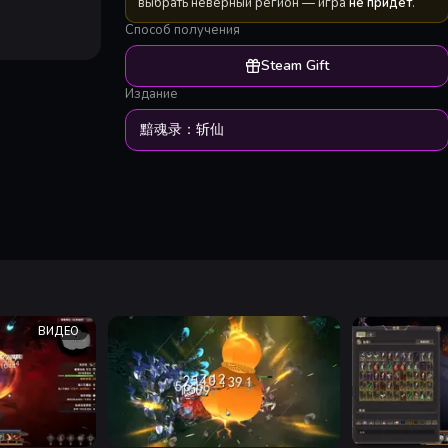
выбрать неверный регион — игра
не придёт
.
Способ получения
Steam Gift
Издание
黯魂录：斩仙
ВИДЕО