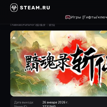
Игры [Гифты/ключ
Главная
Каталог
黯魂录：斩仙
Дата выхода
:
26 января 2026 г.
Steam ID
:
2731940