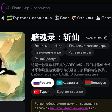
и]
Торговая площадка
Блог
Отзывы
Парт
黯魂录：斩仙
Поделиться
Экшены
Инди
Приключенческие игры
Казуальные игры
Ролевые игры
Ранний доступ
这是一款砍杀刷宝类的ARPG游戏，我们将修仙成长
体系和刷宝游戏进行有机融合，多样的装备体系，构
Выберите регион ВАШЕГО Steam-аккаунта
建专属于您的修仙刷宝bd，喜欢刷宝类游戏的玩家
容错过
Россия
Казахстан
Беларусь
Турция
Другие страны
▾
Регион обязательно должен совпадать с
регионом
вашего Steam-аккаунта
. Если