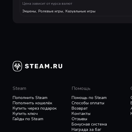
Цена зависит от курса валют
【The Wisdom of Cultivation - The Cave Hea
Экшены
,
Ролевые игры
,
Казуальные игры
Activating different of the Four Divine Beast
Heaven is the most intelligent way to adjust c
【Rich gameplay + collection and achievem
Through various treasure-hunting gameplay mo
Dragons Coil,
defeat dozens of different monsters to collec
write your own immortal cultivation journey.
Feel free to leave a message in the communit
Steam
Помощь
Пополнить Steam
Помощь по Steam
Пополнить кошелёк
Способы оплаты
Купить через подарок
Возврат
Купить ключ
Контакты
Гайды по Steam
Отзывы
Бонусная система
Награда за баг