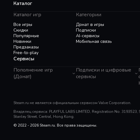
Каталог
Каталог игр
Категории
Все игры
Донат в игры
Скидки
Подписки
Популярные
AI-сервисы
Новинки
Мобильная связь
Предзаказы
Free-to-play
Сервисы
Пополнение игр
Подписки и цифровые
(Донат)
сервисы
GTA 6
Telegram Звезды
Пополнение Steam
Apple ID
Roblox
Binance Gift Card
Genshin Impact
Steam.ru не является официальным сервисом Valve Corporation.
Telegram Премиум
Super SUS
Rewarble
Владелец сервиса: PLAYFUL LABS LIMITED, Registration No. 3193523, Sui
Free Fire
Razer Gold
Stanley Street, Central, Hong Kong.
PUBG Mobile
PlayStation
Whiteout Survival
© 2022 - 2026 Steam.ru. Все права защищены.
TNG Reload Pin
Mobile Legends
Poppo Live
SUGO: Online Chat Party
Tik Tok