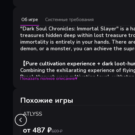
Минимальные:
Об игре
Системные требования
Минимальные:
64-разрядные процессор и операционная система
"Dark Soul Chronicles: Immortal Slayer" is a 
ОС:
Windows® 10 / 11 64-bit
treasures hidden deep within lost treasure tro
Процессор:
AMD Ryzen™ 3 1200 / Intel® Core™ i3-6100
immortality is entirely in your hands. There a
Оперативная память:
4 GB ОЗУ
demon, or a monster, you can achieve the supr
Видеокарта:
AMD Radeon™ RX 460 / NVIDIA® GeForce®
DirectX:
версии 12
【Pure cultivation experience + dark loot-h
Сеть:
Широкополосное подключение к интернету
Combining the exhilarating experience of flyi
Место на диске:
3 GB
Break through your cultivation level, withstan
Показать полное описание
▾
【A unique "Five Elements Mutual Generation"
A unique "Five Elements Mutual Generation" me
Похожие игры
cultivation and treasure hunting, creating a t
ATLYSS
【Unlimited Attribute Development - Nine 
More comprehensive attribute growth, more div
от 487 ₽
609
₽