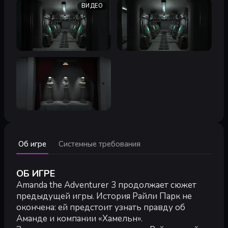
ВИДЕО
Минимальные:
Об игре
Системные требования
Минимальные:
ОС:
Windows 10 or higher
Процессор:
Quad-core Intel or AMD processor, 2.0 GHz or Fa
ОБ ИГРЕ
Оперативная память:
8 GB ОЗУ
Amanda the Adventurer 3 продолжает сюжет
Видеокарта:
NVIDIA GeForce 470 GTX or AMD Radeon 6870 H
предыдущей игры. История Райли Парк не
DirectX:
версии 11
окончена: ей предстоит узнать правду об
Аманде и компании «Хамельн».