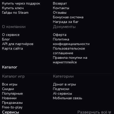
библиотеке Кенсдейла! Исследуй место, где
Купить через подарок
Возврат
тайны копились десятилетиями.
Купить ключ
Контакты
Возможность поставить точки в истории
Гайды по Steam
Отзывы
Аманды, Райли, тети Кейт и всех, кто пострадал
Бонусная система
Награда за баг
от ужасов, сопровождавших производство
О компании
Документы
«Аманды-путешественницы», и стал жертвой
скрытых мотивов корпорации «Хамельн».
О сервисе
Оферта
Блог
Политика
API для партнёров
конфиденциальности
Карта сайта
Пользовательское
соглашение
Правила покупки на
маркетплейсе
Каталог
Каталог игр
Категории
Все игры
Донат в игры
Скидки
Подписки
Популярные
AI-сервисы
Новинки
Мобильная связь
Предзаказы
Free-to-play
Сервисы
Развернуть всё