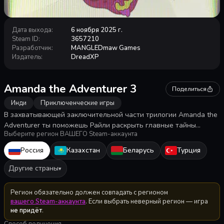
Дата выхода
:
6 ноября 2025 г.
Steam ID
:
3657210
Разработчик
:
MANGLEDmaw Games
Издатель
:
DreadXP
Amanda the Adventurer 3
Поделиться
Инди
Приключенческие игры
В захватывающей заключительной части трилогии Amanda the
Adventurer ты поможешь Райли раскрыть главные тайны
Выберите регион ВАШЕГО Steam-аккаунта
Аманды и компании «Хамельн», а также секреты,
десятилетиями терзавшие жителей Кенсдейла.
Россия
Казахстан
Беларусь
Турция
Другие страны
▾
Регион обязательно должен совпадать с регионом
вашего Steam-аккаунта
. Если выбрать неверный регион — игра
не придёт
.