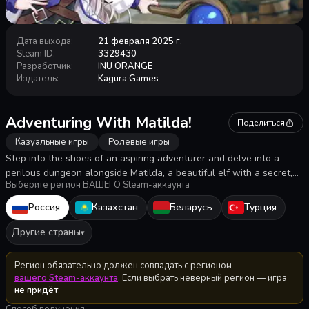
Дата выхода
:
21 февраля 2025 г.
Steam ID
:
3329430
Разработчик
:
INU ORANGE
Издатель
:
Kagura Games
Adventuring With Matilda!
Поделиться
Казуальные игры
Ролевые игры
Step into the shoes of an aspiring adventurer and delve into a
perilous dungeon alongside Matilda, a beautiful elf with a secret,
Выберите регион ВАШЕГО Steam-аккаунта
exploring and deepening your bond through shared trials and
bonding moments.
Россия
Казахстан
Беларусь
Турция
Другие страны
▾
Регион обязательно должен совпадать с регионом
вашего Steam-аккаунта
. Если выбрать неверный регион — игра
не придёт
.