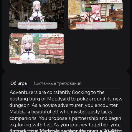
Минимальные:
Об игре
Системные требования
Минимальные:
ОС *:
Adventurers are constantly flocking to the
Windows® 8/8.1/10/11
Процессор:
Intel Core2 Duo or better
bustling burg of Moudyard to poke around its new
Оперативная память:
4 GB ОЗУ
dungeon. As a novice adventurer, you encounter
Видеокарта:
DirectX 9/OpenGL 4.1 capable GPU
Matilda, a beautiful elf who mysteriously lacks
DirectX:
версии 9.0
companions. You propose a partnership and begin
Место на диске:
2 GB
exploring with her. As you journey together, you
Дополнительно:
1280x768 or better Display. Lag may occur f
discover that Matilda's powers are uniquely tied to
Embark on a 30-day expedition through a 30-floor